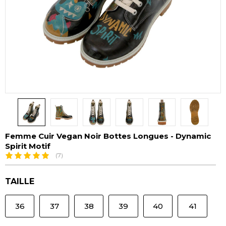
Femme Cuir Vegan Noir Bottes Longues - Dynamic
Spirit Motif
(7)
TAILLE
36
37
38
39
40
41