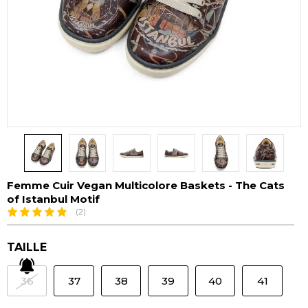
Femme Cuir Vegan Multicolore Baskets - The Cats
of Istanbul Motif
(2)
TAILLE
36
37
38
39
40
41