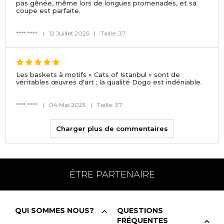
pas gênée, même lors de longues promenades, et sa
coupe est parfaite.
**** ****
|
12 Juillet 2025
|
Taille: 37
Les baskets à motifs « Cats of Istanbul » sont de
véritables œuvres d'art ; la qualité Dogo est indéniable.
**** ****
|
04 Mai 2025
|
Taille: 37
Charger plus de commentaires
ÊTRE PARTENAIRE
QUI SOMMES NOUS?
QUESTIONS
FRÉQUENTES