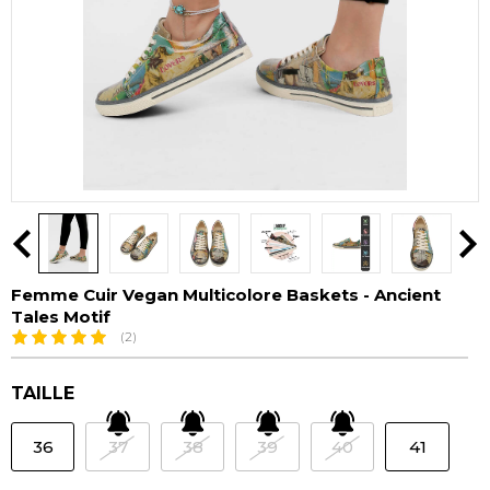
Femme Cuir Vegan Multicolore Baskets - Ancient
Tales Motif
(2)
TAILLE
36
37
38
39
40
41