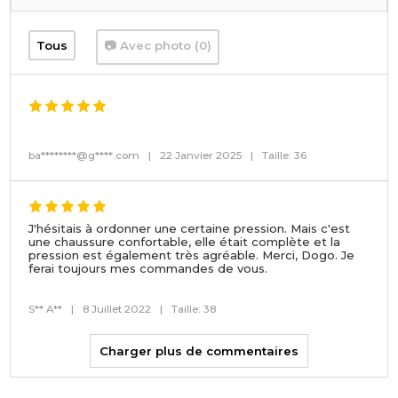
Tous
📷 Avec photo (0)
ba********@g****.com
|
22 Janvier 2025
|
Taille: 36
J'hésitais à ordonner une certaine pression. Mais c'est
une chaussure confortable, elle était complète et la
pression est également très agréable. Merci, Dogo. Je
ferai toujours mes commandes de vous.
S** A**
|
8 Juillet 2022
|
Taille: 38
Charger plus de commentaires