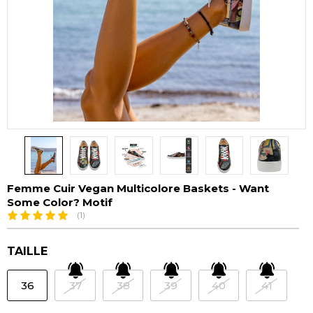
Femme Cuir Vegan Multicolore Baskets - Want
Some Color? Motif
(1)
TAILLE
36
37
38
39
40
41