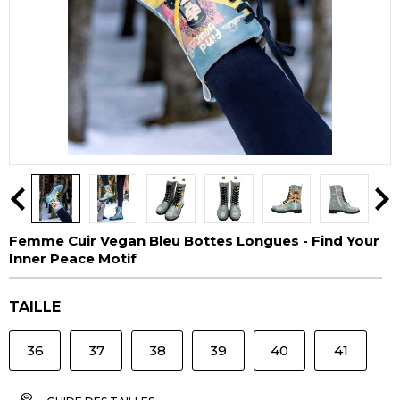
Femme Cuir Vegan Bleu Bottes Longues - Find Your
Inner Peace Motif
TAILLE
36
37
38
39
40
41