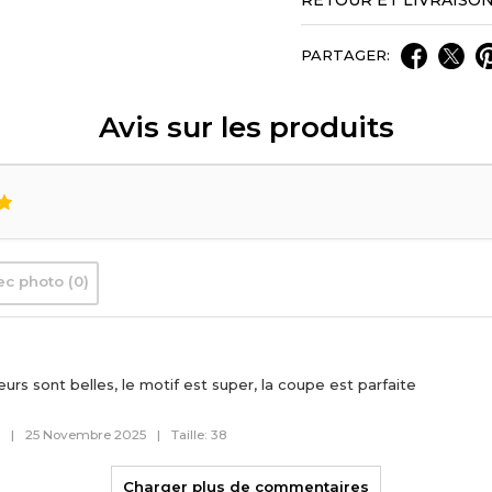
RETOUR ET LIVRAISO
PARTAGER:
Avis sur les produits
ec photo (0)
leurs sont belles, le motif est super, la coupe est parfaite
m
|
25 Novembre 2025
|
Taille: 38
Charger plus de commentaires