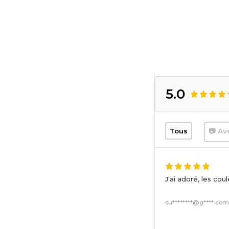
5.0
Tous
📷 Av
J'ai adoré, les cou
su********@g****.co