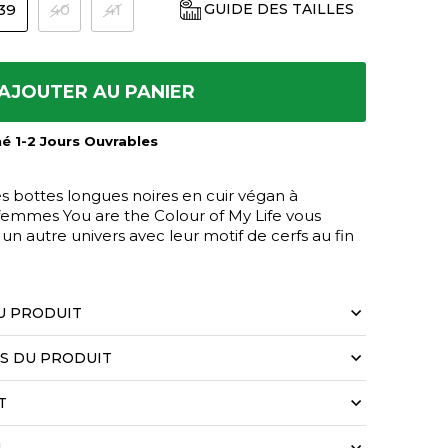
39
40
41
GUIDE DES TAILLES
AJOUTER AU PANIER
mé 1-2 Jours Ouvrables
es bottes longues noires en cuir végan à
femmes You are the Colour of My Life vous
n autre univers avec leur motif de cerfs au fin
U PRODUIT
LS DU PRODUIT
T