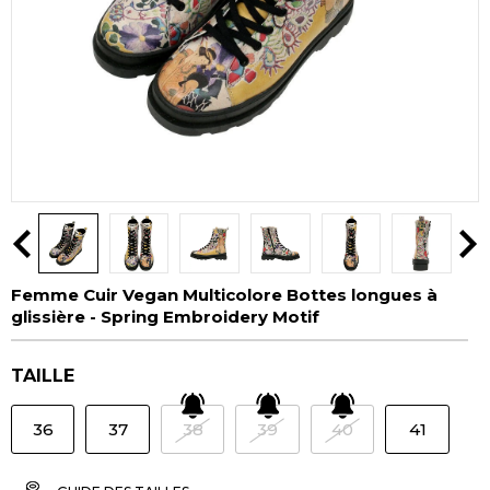
Femme Cuir Vegan Multicolore Bottes longues à
glissière - Spring Embroidery Motif
TAILLE
36
37
38
39
40
41