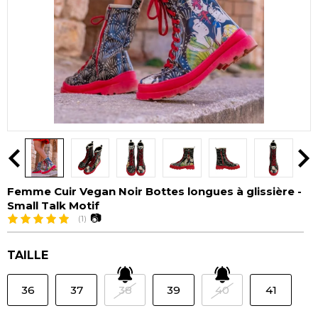
Femme Cuir Vegan Noir Bottes longues à glissière -
Small Talk Motif
📷
(1)
TAILLE
36
37
38
39
40
41