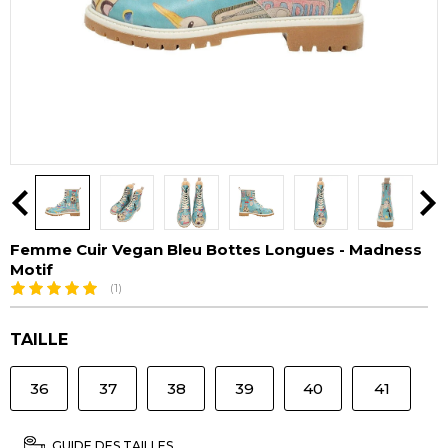
Femme Cuir Vegan Bleu Bottes Longues - Madness
Motif
(1)
TAILLE
36
37
38
39
40
41
GUIDE DES TAILLES