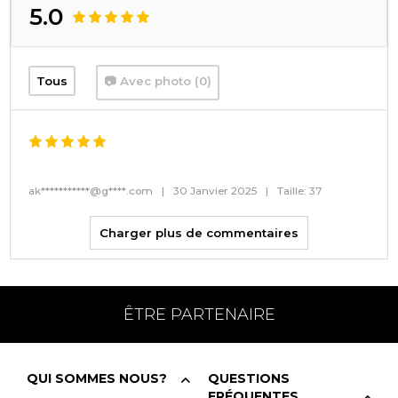
5.0
Tous
📷 Avec photo (0)
ak***********@g****.com
|
30 Janvier 2025
|
Taille: 37
Charger plus de commentaires
ÊTRE PARTENAIRE
QUI SOMMES NOUS?
QUESTIONS
FRÉQUENTES