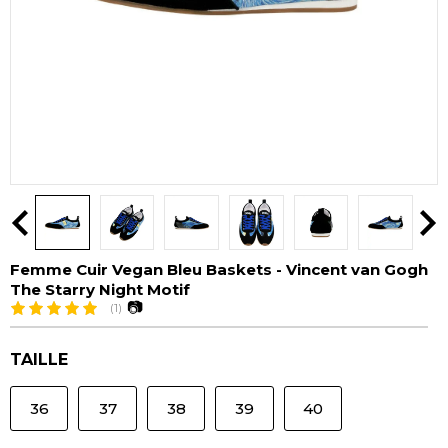
Femme Cuir Vegan Bleu Baskets - Vincent van Gogh
The Starry Night Motif
📷
(1)
TAILLE
36
37
38
39
40