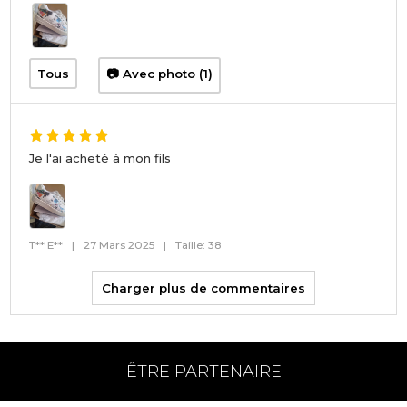
Tous
📷 Avec photo (1)
Je l'ai acheté à mon fils
T** E**
|
27 Mars 2025
|
Taille: 38
Charger plus de commentaires
ÊTRE PARTENAIRE