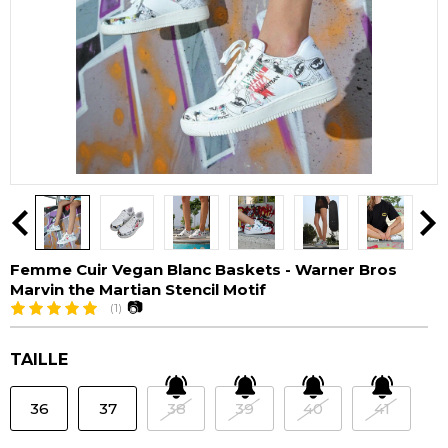
Femme Cuir Vegan Blanc Baskets - Warner Bros
Marvin the Martian Stencil Motif
📷
(1)
TAILLE
36
37
38
39
40
41