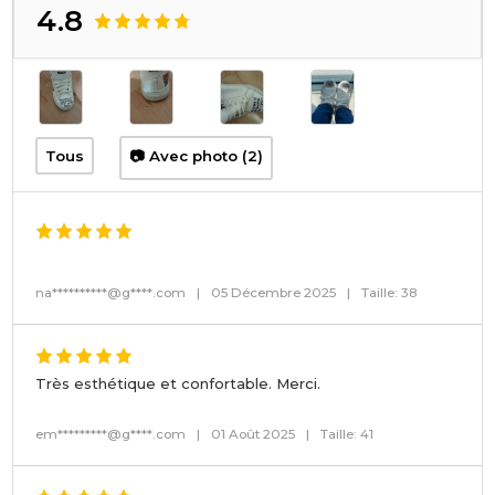
4.8
Tous
📷 Avec photo (2)
na**********@g****.com
|
05 Décembre 2025
|
Taille: 38
Très esthétique et confortable. Merci.
em*********@g****.com
|
01 Août 2025
|
Taille: 41