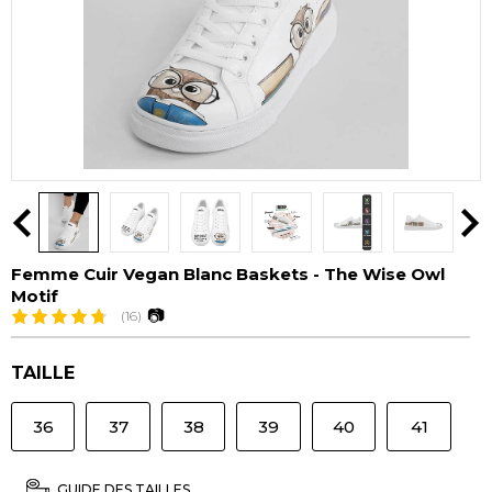
Femme Cuir Vegan Blanc Baskets - The Wise Owl
Motif
📷
(16)
TAILLE
36
37
38
39
40
41
GUIDE DES TAILLES