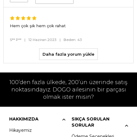
Hem çok şık hem çok rahat
S** P**
|
12 Haziran 2023
|
Beden: 43
Daha fazla yorum yükle
100’den fazla ülkede, 200’ün üzerinde satış
noktasındayız. DOGO ailesinin bir parçası
olmak ister misin?
HAKKIMIZDA
SIKÇA SORULAN
SORULAR
Hikayemiz
Ödeme Seçenekleri