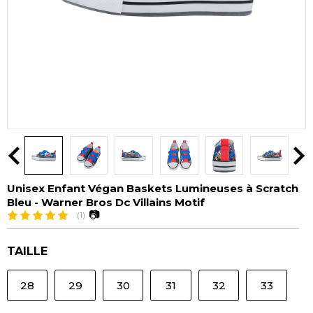
Unisex Enfant Végan Baskets Lumineuses à Scratch
Bleu - Warner Bros Dc Villains Motif
📷
(1)
TAILLE
28
29
30
31
32
33