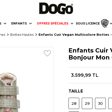
S
ENFANTS
OFFRES SPÉCIALES
SOUS LICENCE
ines
Bottes Hautes
Enfants Cuir Vegan Multicolore Bottes 
Enfants Cuir 
Bonjour Mon 
3.599,99 TL
TAILLE
28
29
30