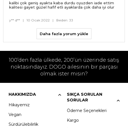
kalibi çok geniş ayakta kaba durdu oyuzden iade ettim
kalitesi gayet güzel hafif etli ayaklarda çok daha iyi olur
y** d**
|
10 Ocak 2022
|
Beden: 33
Daha fazla yorum yükle
100’den fazla ülkede, 200’ün üzerinde satış
noktasındayız. DOGO ailesinin bir parçası
olmak ister misin?
HAKKIMIZDA
SIKÇA SORULAN
SORULAR
Hikayemiz
Ödeme Seçenekleri
Vegan
Kargo
Sürdürülebilirlik