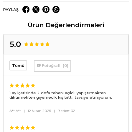
PAYLAŞ:
Ürün Değerlendirmeleri
5.0
Tümü
📷 Fotoğraflı (0)
1 ay içerisinde 2 defa tabanı açıldı. yapıştırmaktan
diktirmekten giyemedik kış bitti. tavsiye etmiyorum.
A** A**
|
12 Nisan 2025
|
Beden: 32