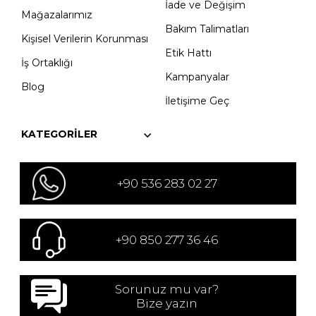
İade ve Değişim
Mağazalarımız
Bakım Talimatları
Kişisel Verilerin Korunması
Etik Hattı
İş Ortaklığı
Kampanyalar
Blog
İletişime Geç
KATEGORILER
+90 536 283 02 27
+90 850 277 36 46
Sorunuz mu var?
Bize yazın