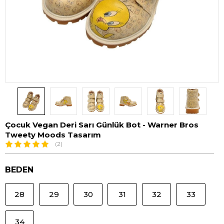
Çocuk Vegan Deri Sarı Günlük Bot - Warner Bros
Tweety Moods Tasarım
(2)
BEDEN
28
29
30
31
32
33
34