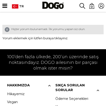
TR
0
Hiçbir yorum bulunamadı. İlk yorumu yapan siz olun.
Yorum eklemek için
lütfen buraya tıklayınız.
100’den fazla ülkede, 200’ün üzerinde satış
noktasındayız. DOGO ailesinin bir parçası
olmak ister misin?
HAKKIMIZDA
SIKÇA SORULAN
SORULAR
Hikayemiz
Ödeme Seçenekleri
Vegan