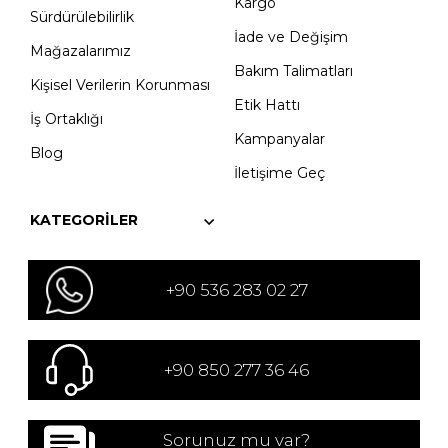
Kargo
Sürdürülebilirlik
İade ve Değişim
Mağazalarımız
Bakım Talimatları
Kişisel Verilerin Korunması
Etik Hattı
İş Ortaklığı
Kampanyalar
Blog
İletişime Geç
KATEGORILER
+90 536 283 02 27
+90 850 277 36 46
Sorunuz mu var?