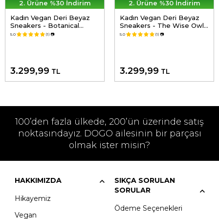
2. Ürüne %30 İndirim
2. Ürüne %30 İndirim
Kadın Vegan Deri Beyaz
Kadın Vegan Deri Beyaz
Sneakers - Botanical
Sneakers - The Wise Owl
Notes Tasarım
Tasarım
5.0
(1)
📷
5.0
(1)
📷
3.299,99
3.299,99
TL
TL
100’den fazla ülkede, 200’ün üzerinde satış
noktasındayız. DOGO ailesinin bir parçası
olmak ister misin?
HAKKIMIZDA
SIKÇA SORULAN
SORULAR
Hikayemiz
Ödeme Seçenekleri
Vegan