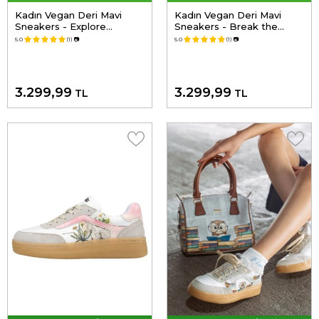
Kadın Vegan Deri Mavi
Kadın Vegan Deri Mavi
Sneakers - Explore
Sneakers - Break the
Tasarım
Silence Tasarım
5.0
(1)
📷
5.0
(1)
📷
3.299,99
3.299,99
TL
TL