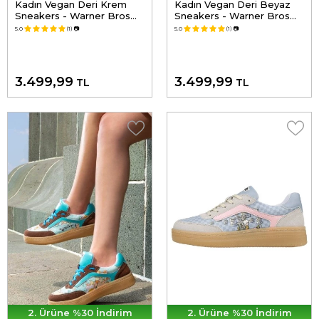
Kadın Vegan Deri Krem
Kadın Vegan Deri Beyaz
Sneakers - Warner Bros
Sneakers - Warner Bros
Looney Tunes Sylvester
Looney Tunes Bugs Bunny
5.0
(1)
📷
5.0
(1)
📷
and Tweety Tasarım
Hop into Nature Tasarım
3.499,99
3.499,99
TL
TL
2. Ürüne %30 İndirim
2. Ürüne %30 İndirim