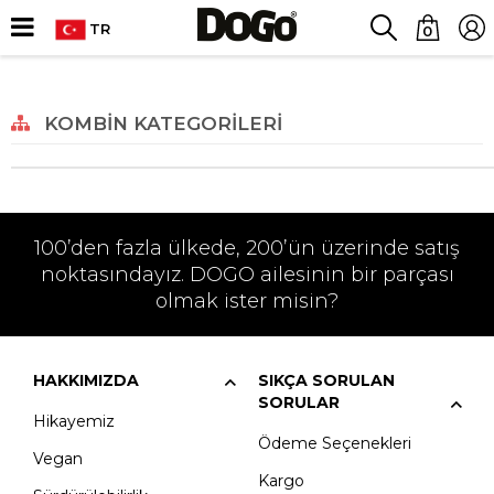
TR
0
KOMBIN KATEGORILERI
100’den fazla ülkede, 200’ün üzerinde satış
noktasındayız. DOGO ailesinin bir parçası
olmak ister misin?
HAKKIMIZDA
SIKÇA SORULAN
SORULAR
Hikayemiz
Ödeme Seçenekleri
Vegan
Kargo