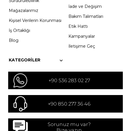
Sürdürülebilirlik
İade ve Değişim
Mağazalarımız
Bakım Talimatları
Kişisel Verilerin Korunması
Etik Hattı
İş Ortaklığı
Kampanyalar
Blog
İletişime Geç
KATEGORILER
+90 536 283 02 27
+90 850 277 36 46
Sorunuz mu var?
Bize yazın