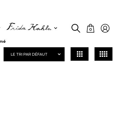
0
rmé