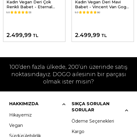
Kadın Vegan Deri Çok
Kadın Vegan Deri Mavi
Renkli Babet - Eternal
Babet - Vincent Van Gogh
Swirl Tasarım
the Starry Night Tasarım
5.0
(3)
5.0
(6)
2.499,99
2.499,99
TL
TL
100’den fazla ülkede, 200’ün üzerinde satış
noktasındayız. DOGO ailesinin bir parçası
olmak ister misin?
HAKKIMIZDA
SIKÇA SORULAN
SORULAR
Hikayemiz
Ödeme Seçenekleri
Vegan
Kargo
Sürdürülebilirlik