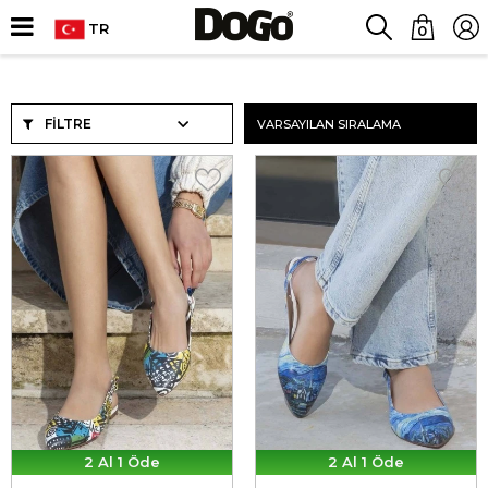
TR
0
FILTRE
2 Al 1 Öde
2 Al 1 Öde