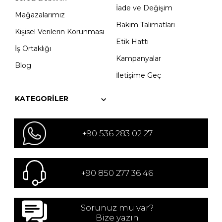
İade ve Değişim
Mağazalarımız
Bakım Talimatları
Kişisel Verilerin Korunması
Etik Hattı
İş Ortaklığı
Kampanyalar
Blog
İletişime Geç
KATEGORILER
+90 536 283 02 27
+90 850 277 36 46
Sorunuz mu var?
Bize yazın