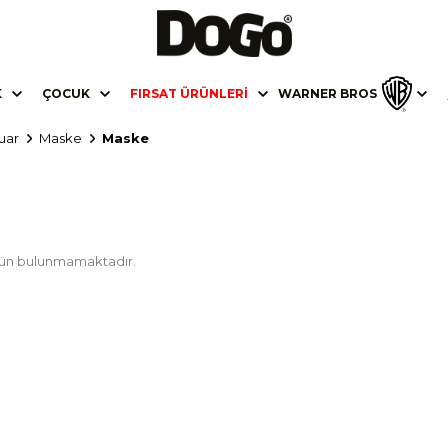
K
ÇOCUK
FIRSAT ÜRÜNLERI
WARNER BROS
uar
Maske
Maske
ürün bulunmamaktadır.