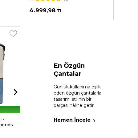
4.999,98
2.99
TL
En Özgün
Çantalar
Günlük kullanıma eşlik
eden özgün çantalarla
tasarımı stilinin bir
parçası hâline getir.
2. Ürüne %30 İndirim
ı -
Kadın Vegan Çok Renkli Medium
Kadın
Hemen İncele
riends
Tote Bag - Petals Tasarım
Bag - 
Tasar
4.9
(9)
📷
5.0