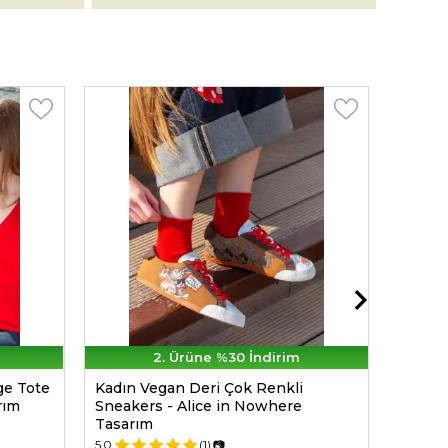
2. Ürüne %30 İndirim
ge Tote
Kadın Vegan Deri Çok Renkli
Kadın 
rım
Sneakers - Alice in Nowhere
- Warn
Tasarım
Tasar
5.0
(1)
📷
5.0