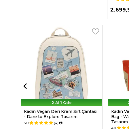
699,99
2.699,
TL
2 Al 1 Öde
ly
Kadın Vegan Deri Krem Sırt Çantası
Kadın V
m
- Dare to Explore Tasarım
Bag - W
Tasarım
5.0
(4)
📷
4.9