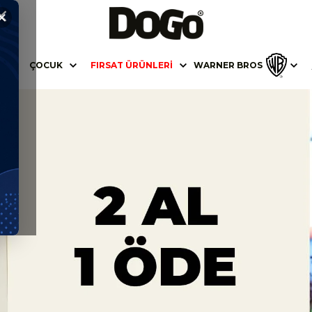
✕
K
ÇOCUK
FIRSAT ÜRÜNLERI
WARNER BROS