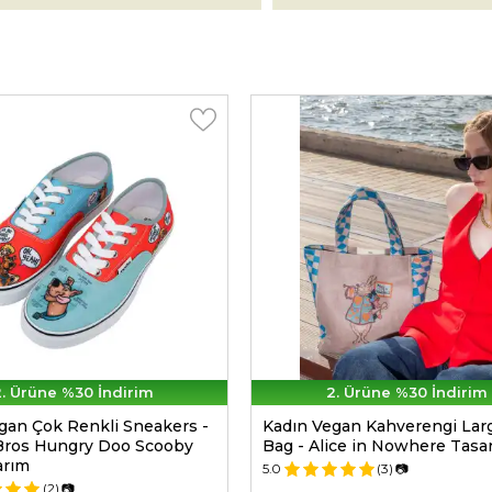
. Ürüne %30 İndirim
2. Ürüne %30 İndirim
gan Çok Renkli Sneakers -
Kadın Vegan Kahverengi Lar
Bros Hungry Doo Scooby
Bag - Alice in Nowhere Tasa
arım
5.0
(3)
📷
(2)
📷