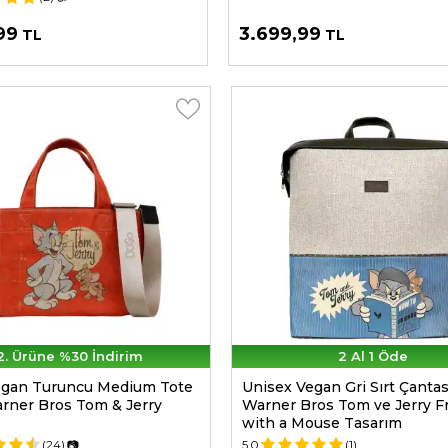
99
3.699,99
TL
TL
2. Ürüne %30 İndirim
2 Al 1 Öde
egan Turuncu Medium Tote
Unisex Vegan Gri Sırt Çantas
arner Bros Tom & Jerry
Warner Bros Tom ve Jerry F
with a Mouse Tasarım
(24)
📷
5.0
(1)