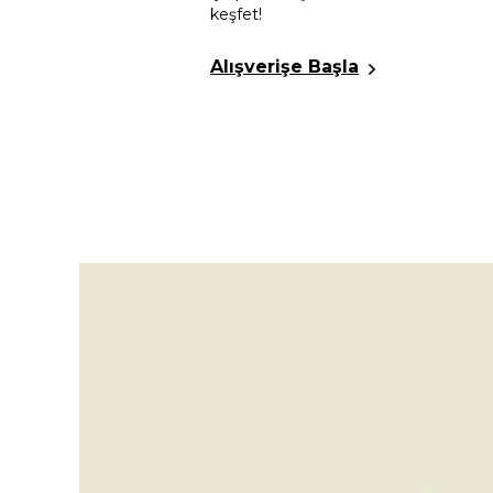
keşfet!
2. Ürüne %30 İndirim
Kadın Vegan Deri Çok Renkli
Alışverişe Başla
Terlik - Anatolian Patterns
Tasarım
5.0
(1)
📷
3.299,99
TL