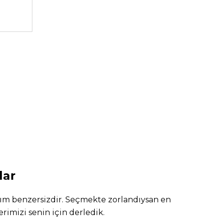
3.499,99
3.49
TL
lar
m benzersizdir. Seçmekte zorlandıysan en
rimizi senin için derledik.