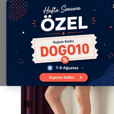
TR
Dil Seçimi
KADIN
ERKE