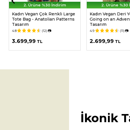
2. Ürüne %30 İndirim
2. Ürüne %30 
Kadın Vegan Çok Renkli Large
Kadın Vegan Deri Ye
Tote Bag - Anatolian Patterns
Going on an Adven
Tasarım
Tasarım
4.8
(12)
📷
4.9
(11)
📷
3.699,99
2.699,99
TL
TL
İkonik T