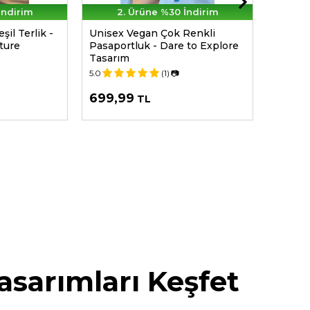
İndirim
2. Ürüne %30 İndirim
şil Terlik -
Unisex Vegan Çok Renkli
Kadın 
ture
Pasaportluk - Dare to Explore
Sandal
Tasarım
Tasarı
5.0
(1)
📷
5.0
699,99
2.49
TL
asarımları Keşfet