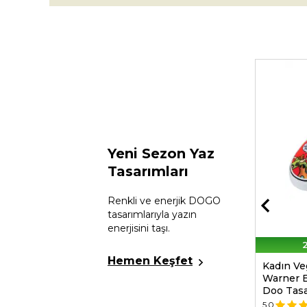
Yeni Sezon Yaz
Tasarımları
Renkli ve enerjik DOGO
tasarımlarıyla yazın
enerjisini taşı.
2. Ürüne %30 İndirim
2
Hemen Keşfet
Unisex Vegan Kırmızı Pasaportluk -
Kadın Ve
Warner Bros Hungry Doo Scooby
Warner 
Doo Tasarım
Doo Tas
5.0
(1)
📷
5.0