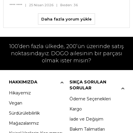
**** ****
|
25 Nisan 2026
|
Beden: 36
Daha fazla yorum yükle
100’den fazla ülkede, 200’ün üzerinde satış
noktasındayız. DOGO ailesinin bir parçası
olmak ister misin?
HAKKIMIZDA
SIKÇA SORULAN
SORULAR
Hikayemiz
Ödeme Seçenekleri
Vegan
Kargo
Sürdürülebilirlik
İade ve Değişim
Mağazalarımız
Bakım Talimatları