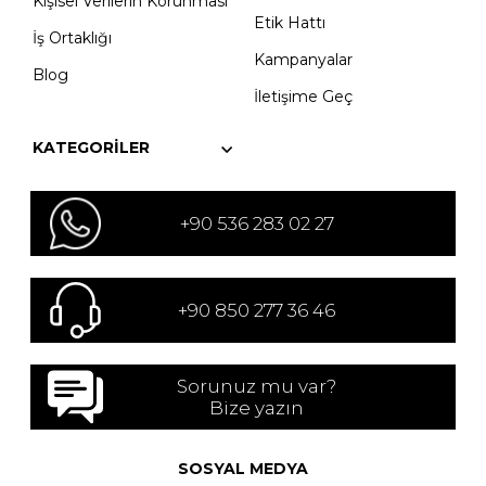
Kişisel Verilerin Korunması
Etik Hattı
İş Ortaklığı
Kampanyalar
Blog
İletişime Geç
KATEGORILER
+90 536 283 02 27
+90 850 277 36 46
Sorunuz mu var?
Bize yazın
SOSYAL MEDYA