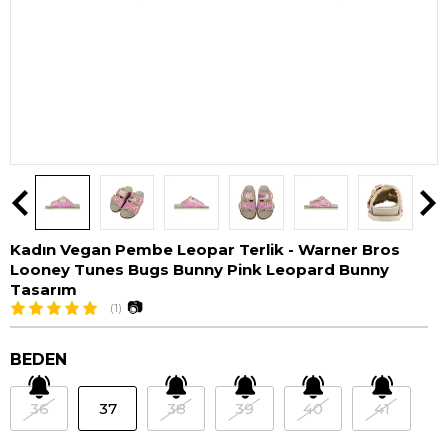
Kadın Vegan Pembe Leopar Terlik - Warner Bros
Looney Tunes Bugs Bunny Pink Leopard Bunny
Tasarım
📷
(1)
BEDEN
36
37
38
39
40
41