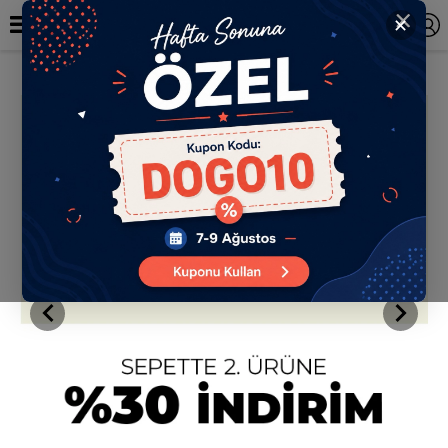
✕
TR
0