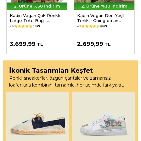
2. Ürüne %30 İndirim
2. Ürüne %30 İndirim
Kadın Vegan Çok Renkli
Kadın Vegan Deri Yeşil
Large Tote Bag -
Terlik - Going on an
Anatolian Patterns
Adventure Tasarım
4.8
(12)
📷
4.9
(11)
📷
Tasarım
3.699,99
2.699,99
TL
TL
İkonik Tasarımları Keşfet
Renkli sneaker’lar, özgün çantalar ve zamansız
loafer’larla kombinini tamamla, her adımda fark yarat.