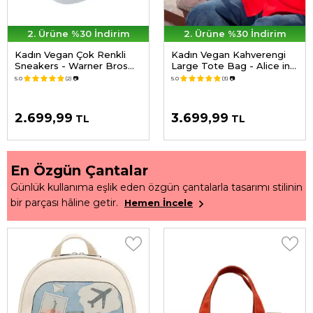
2. Ürüne %30 İndirim
2. Ürüne %30 İndirim
Kadın Vegan Çok Renkli
Kadın Vegan Kahverengi
Sneakers - Warner Bros
Large Tote Bag - Alice in
Hungry Doo Scooby Doo
Nowhere Tasarım
5.0
(2)
📷
5.0
(3)
📷
Tasarım
2.699,99
3.699,99
TL
TL
En Özgün Çantalar
Günlük kullanıma eşlik eden özgün çantalarla tasarımı stilinin
bir parçası hâline getir.
Hemen İncele