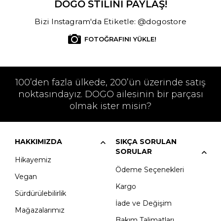
DOGO STİLİNİ PAYLAŞ!
Bizi Instagram'da Etiketle: @dogostore
FOTOĞRAFINI YÜKLE!
100’den fazla ülkede, 200’ün üzerinde satış
noktasındayız. DOGO ailesinin bir parçası
olmak ister misin?
HAKKIMIZDA
SIKÇA SORULAN
SORULAR
Hikayemiz
Ödeme Seçenekleri
Vegan
Kargo
Sürdürülebilirlik
İade ve Değişim
Mağazalarımız
Bakım Talimatları