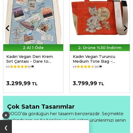
2 Al 1 Öde
2. Ürüne %30 İndirim
Kadın Vegan Deri Krem
Kadın Vegan Turuncu
Sırt Çantası - Dare to
Medium Tote Bag -
Explore Tasarım
Warner Bros Tom & Jerry
5.0
(4)
📷
4.9
(24)
📷
Tasarım
3.299,99
3.799,99
TL
TL
Çok Satan Tasarımlar
DOGO’da gördüğün her tasarım benzersizdir. Seçmekte
×
zorlandıysan en beğenilen ve çok satan ürünlerimizi senin
için derledik.
Fırsatı Kaçırma
❯