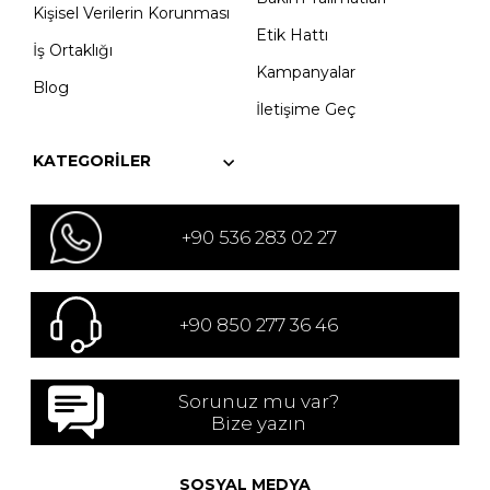
Kişisel Verilerin Korunması
Etik Hattı
İş Ortaklığı
Kampanyalar
Blog
İletişime Geç
KATEGORILER
+90 536 283 02 27
+90 850 277 36 46
Sorunuz mu var?
Bize yazın
SOSYAL MEDYA