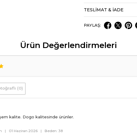
TESLİMAT & İADE
PAYLAŞ:
Ürün Değerlendirmeleri
toğraflı (0)
şem kalite. Dogo kalitesinde ürünler.
om
|
01 Haziran 2026
|
Beden: 38