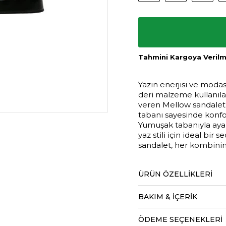
Tahmini Kargoya Verilme
Yazın enerjisi ve moda
deri malzeme kullanılar
veren Mellow sandalet, 
tabanı sayesinde konfor
Yumuşak tabanıyla ayakl
yaz stili için ideal bir
sandalet, her kombinin
ÜRÜN ÖZELLIKLERI
BAKIM & İÇERİK
ÖDEME SEÇENEKLERI