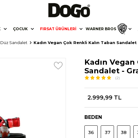
K
ÇOCUK
FIRSAT ÜRÜNLERI
WARNER BROS
ı Düz Sandalet
Kadın Vegan Çok Renkli Kalın Taban Sandalet
Kadın Vegan 
Sandalet - Gr
(2)
2.999,99 TL
BEDEN
36
37
38