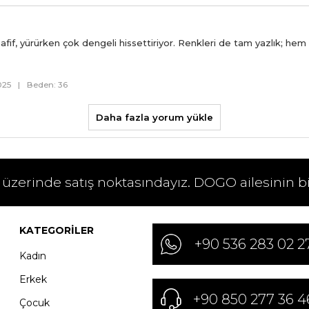
afif, yürürken çok dengeli hissettiriyor. Renkleri de tam yazlık; hem
025
|
Beden: 36
Daha fazla yorum yükle
 üzerinde satış noktasındayız. DOGO ailesinin b
KATEGORILER
+90 536 283 02 2
Kadın
Erkek
+90 850 277 36 4
Çocuk