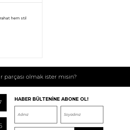
 rahat hem stil
ir parçası olmak ister misin?
HABER BÜLTENİNE ABONE OL!
7
6