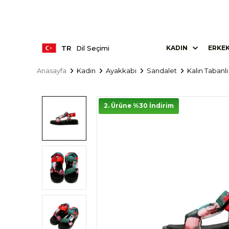
TR
Dil Seçimi
KADIN
ERKE
Anasayfa
Kadın
Ayakkabı
Sandalet
Kalın Tabanl
2. Ürüne %30 İndirim