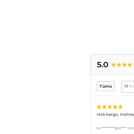
5.0
Tümü
📷 Fo
Hızlı kargo, muhte
bu*********@d****.c