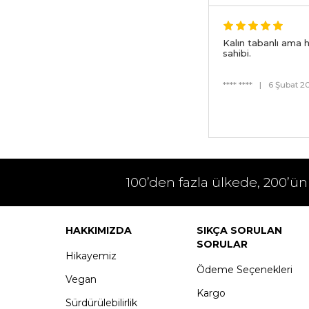
Kalın tabanlı ama h
sahibi.
**** ****
|
6 Şubat 2
100’den fazla ülkede, 200’ün
HAKKIMIZDA
SIKÇA SORULAN
SORULAR
Hikayemiz
Ödeme Seçenekleri
Vegan
Kargo
Sürdürülebilirlik