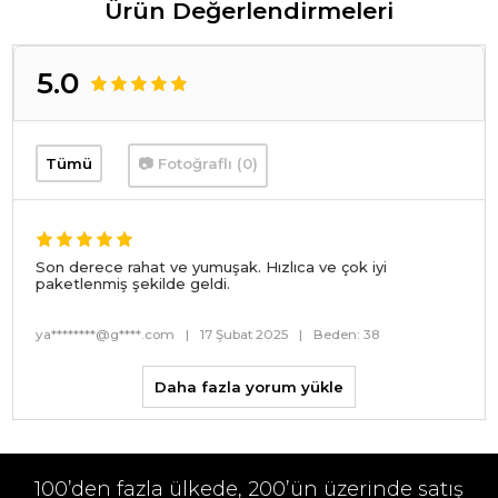
Ürün Değerlendirmeleri
5.0
Tümü
📷 Fotoğraflı (0)
Son derece rahat ve yumuşak. Hızlıca ve çok iyi
paketlenmiş şekilde geldi.
ya********@g****.com
|
17 Şubat 2025
|
Beden: 38
Daha fazla yorum yükle
100’den fazla ülkede, 200’ün üzerinde satış