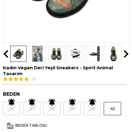
Kadın Vegan Deri Yeşil Sneakers - Spirit Animal
Tasarım
(1)
BEDEN
36
37
38
39
40
41
BEDEN TABLOSU