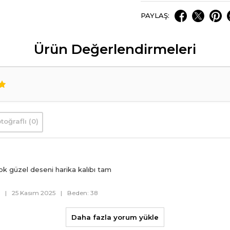
PAYLAŞ:
Ürün Değerlendirmeleri
toğraflı (0)
çok güzel deseni harika kalıbı tam
m
|
25 Kasım 2025
|
Beden: 38
Daha fazla yorum yükle