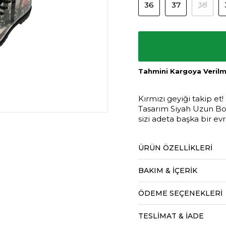
36
37
38
Tahmini Kargoya Verilme
Kırmızı geyiği takip et
Tasarım Siyah Uzun Bot
sizi adeta başka bir ev
ÜRÜN ÖZELLIKLERI
BAKIM & İÇERİK
ÖDEME SEÇENEKLERI
TESLİMAT & İADE