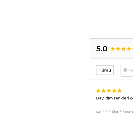
5.0
Tümü
📷 Fo
Bayıldım renkleri 
su********@g****.co