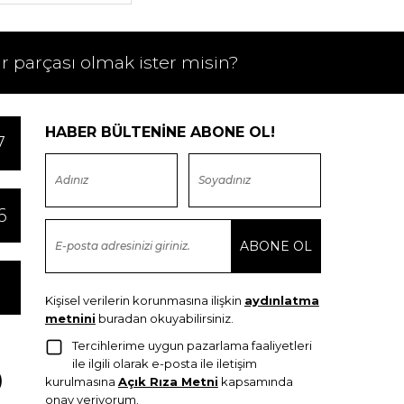
ir parçası olmak ister misin?
HABER BÜLTENİNE ABONE OL!
7
6
Kişisel verilerin korunmasına ilişkin
aydınlatma
metnini
buradan okuyabilirsiniz.
Tercihlerime uygun pazarlama faaliyetleri
ile ilgili olarak e-posta ile iletişim
kurulmasına
Açık Rıza Metni
kapsamında
onay veriyorum.