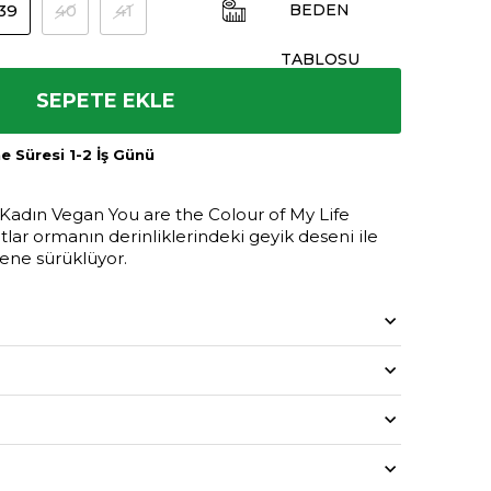
39
40
41
BEDEN
TABLOSU
SEPETE EKLE
 Süresi 1-2 İş Günü
! Kadın Vegan You are the Colour of My Life
lar ormanın derinliklerindeki geyik deseni ile
rene sürüklüyor.