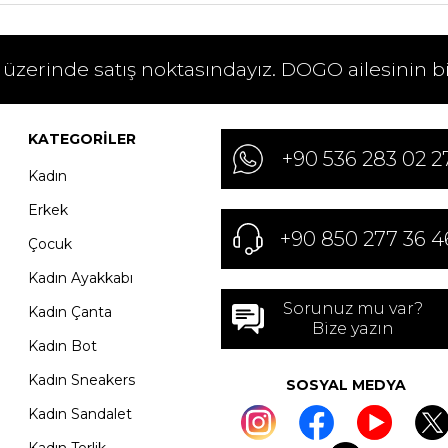
 üzerinde satış noktasındayız. DOGO ailesinin b
KATEGORILER
+90 536 283 02 2
Kadın
Erkek
+90 850 277 36 4
Çocuk
Kadın Ayakkabı
Sorunuz mu var?
Kadın Çanta
Bize yazın
Kadın Bot
Kadın Sneakers
SOSYAL MEDYA
Kadın Sandalet
Kadın Terlik