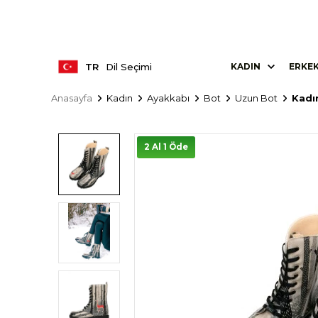
TR
Dil Seçimi
KADIN
ERKE
Anasayfa
Kadın
Ayakkabı
Bot
Uzun Bot
Kadı
2 Al 1 Öde