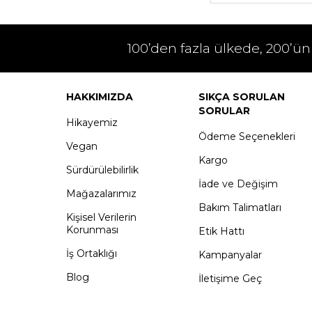
100’den fazla ülkede, 200’ün
HAKKIMIZDA
SIKÇA SORULAN
SORULAR
Hikayemiz
Ödeme Seçenekleri
Vegan
Kargo
Sürdürülebilirlik
İade ve Değişim
Mağazalarımız
Bakım Talimatları
Kişisel Verilerin
Korunması
Etik Hattı
İş Ortaklığı
Kampanyalar
Blog
İletişime Geç