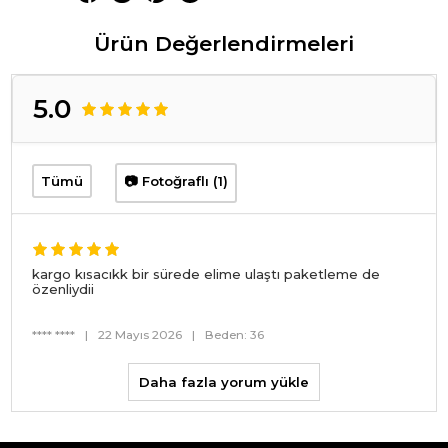
Ürün Değerlendirmeleri
5.0
Tümü
📷 Fotoğraflı (1)
kargo kısacıkk bir sürede elime ulaştı paketleme de
özenliydii
**** ****
|
22 Mayıs 2026
|
Beden: 36
Daha fazla yorum yükle