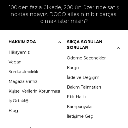
100’den fazla ülkede, 200’ün üzerinde satış
noktasındayız. DOGO ailesinin bir parçası
olmak ister misin?
HAKKIMIZDA
SIKÇA SORULAN
SORULAR
Hikayemiz
Ödeme Seçenekleri
Vegan
Kargo
Sürdürülebilirlik
İade ve Değişim
Mağazalarımız
Bakım Talimatları
Kişisel Verilerin Korunması
Etik Hattı
İş Ortaklığı
Kampanyalar
Blog
İletişime Geç