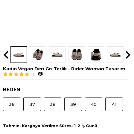
Kadın Vegan Deri Gri Terlik - Rider Woman Tasarım
📷
(1)
BEDEN
36
37
38
39
40
41
Tahmini Kargoya Verilme Süresi 1-2 İş Günü