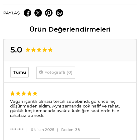
PAYLAŞ:
Ürün Değerlendirmeleri
5.0
Tümü
📷 Fotoğraflı (0)
Vegan içerikli olması tercih sebebimdi, görünce hiç
düşünmeden aldım. Aynı zamanda çok hafif ve rahat,
günlük koşturmacada ayakta kaldığım saatlerde bile
rahatsız etmedi.
**** ****
|
6 Nisan 2025
|
Beden: 38