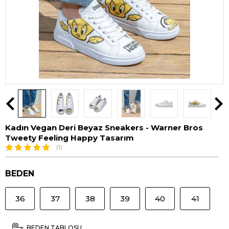
Kadın Vegan Deri Beyaz Sneakers - Warner Bros
Tweety Feeling Happy Tasarım
(1)
BEDEN
36
37
38
39
40
41
BEDEN TABLOSU