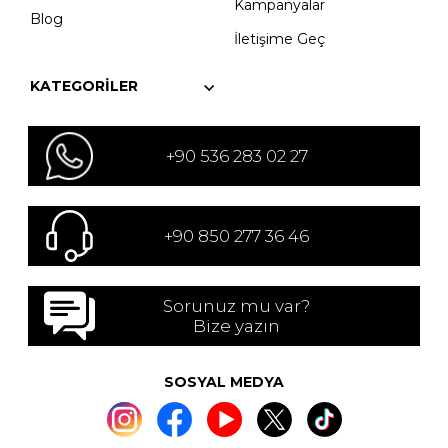
Kampanyalar
Blog
İletişime Geç
KATEGORILER
+90 536 283 02 27
+90 850 277 36 46
Sorunuz mu var?
Bize yazın
SOSYAL MEDYA