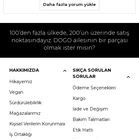
Daha fazla yorum yükle
100’den fazla ülkede, 200’ün üzerinde satış
noktasındayız. DOGO ailesinin bir parçası
olmak ister misin?
HAKKIMIZDA
SIKÇA SORULAN
SORULAR
Hikayemiz
Ödeme Seçenekleri
Vegan
Kargo
Sürdürülebilirlik
İade ve Değişim
Mağazalarımız
Bakım Talimatları
Kişisel Verilerin Korunması
Etik Hattı
İş Ortaklığı