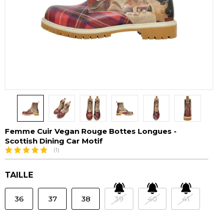
Femme Cuir Vegan Rouge Bottes Longues -
Scottish Dining Car Motif
(1)
TAILLE
36
37
38
39
40
41