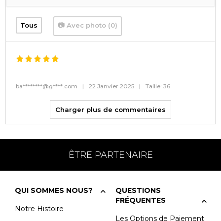
Tous
📷 Avec photo (0)
ba********@g****.com
|
22 Janvier 2025
|
Taille: 36
Charger plus de commentaires
ÊTRE PARTENAIRE
QUI SOMMES NOUS?
QUESTIONS
FRÉQUENTES
Notre Histoire
Les Options de Paiement