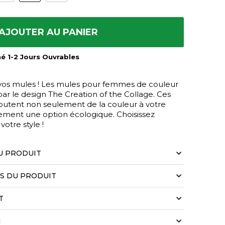
AJOUTER AU PANIER
mé 1-2 Jours Ouvrables
 vos mules ! Les mules pour femmes de couleur
r le design The Creation of the Collage. Ces
outent non seulement de la couleur à votre
alement une option écologique. Choisissez
otre style !
U PRODUIT
LS DU PRODUIT
T
N