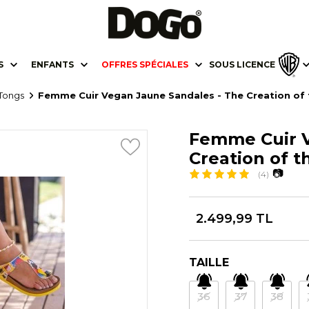
S
ENFANTS
OFFRES SPÉCIALES
SOUS LICENCE
Tongs
Femme Cuir Vegan Jaune Sandales - The Creation of 
Femme Cuir V
Creation of t
📷
(4)
2.499,99 TL
TAILLE
36
37
38