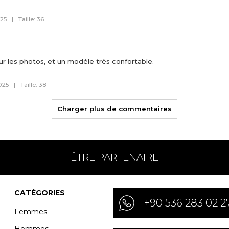
025
|
Taille: 36
ur les photos, et un modèle très confortable.
025
|
Taille: 38
Charger plus de commentaires
ÊTRE PARTENAIRE
CATÉGORIES
+90 536 283 02 2
Femmes
Hommes