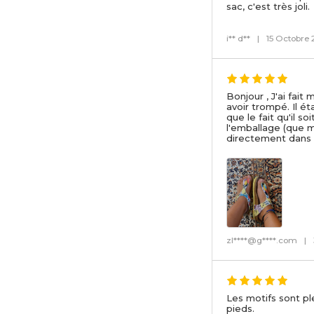
sac, c'est très joli.
i** d**
|
15 Octobre
Bonjour , J'ai fai
avoir trompé. Il é
que le fait qu'il 
l'emballage (que m
directement dans l
zl****@g****.com
|
Les motifs sont ple
pieds.