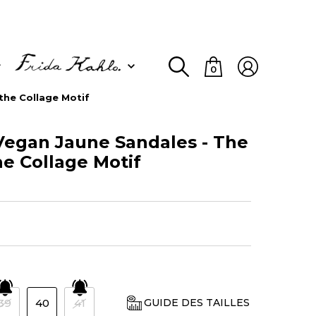
0
the Collage Motif
egan Jaune Sandales - The
he Collage Motif
39
40
41
GUIDE DES TAILLES