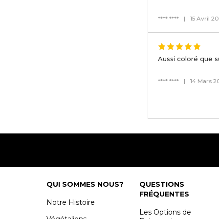
**** ****
|
15 Avril 2
Aussi coloré que s
**** ****
|
14 Mars 2
QUI SOMMES NOUS?
QUESTIONS
FRÉQUENTES
Notre Histoire
Les Options de
Végétaliens