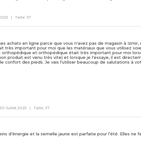
 2025
|
Taille: 37
t mes achats en ligne parce que vous n'avez pas de magasin à Izmir,
tait très important pour moi que les matériaux que vous utilisez soi
soit orthopédique et orthopédique était très important pour moi lors
on produit est venu très vite) et lorsque je l'essaye, il est directe
e confort des pieds. Je vais l'utiliser beaucoup de salutations à v
30 Juillet 2025
|
Taille: 37
ins d’énergie et la semelle jaune est parfaite pour l’été. Elles ne f