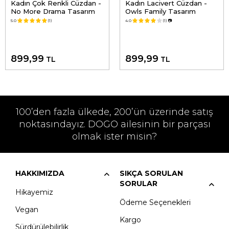
Kadın Çok Renkli Cüzdan -
Kadın Lacivert Cüzdan -
No More Drama Tasarım
Owls Family Tasarım
5.0
(1)
4.0
(1)
📷
899,99
899,99
TL
TL
100’den fazla ülkede, 200’ün üzerinde satış
noktasındayız. DOGO ailesinin bir parçası
olmak ister misin?
HAKKIMIZDA
SIKÇA SORULAN
SORULAR
Hikayemiz
Ödeme Seçenekleri
Vegan
Kargo
Sürdürülebilirlik