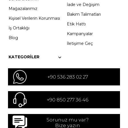
İade ve Değişim
Mağazalarımız
Bakım Talimatları
Kişisel Verilerin Korunması
Etik Hattı
İş Ortaklığı
Kampanyalar
Blog
İletişime Geç
KATEGORILER
+90 536 283 02 27
+90 850 277 36 46
Sorunuz mu var?
Bize yazın