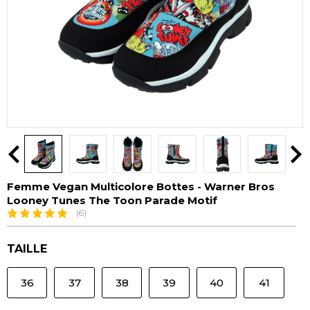
Femme Vegan Multicolore Bottes - Warner Bros
Looney Tunes The Toon Parade Motif
(6)
TAILLE
36
37
38
39
40
41